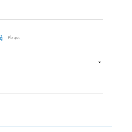
ns_car
Plaque