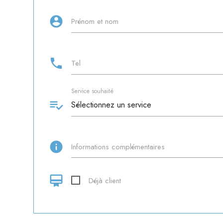
account_circle
Prénom et nom
phone
Tel
Service souhaité
playlist_add_check
info
Informations complémentaires
card_membership
Déjà client